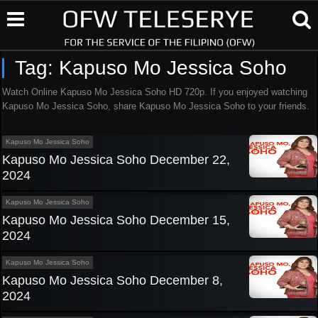
Tag:
Kapuso Mo Jessica Soho
Watch Online Kapuso Mo Jessica Soho HD 720p. If you enjoyed watching
Kapuso Mo Jessica Soho, share Kapuso Mo Jessica Soho to your friends.
Kapuso Mo Jessica Soho
Kapuso Mo Jessica Soho December 22,
2024
Kapuso Mo Jessica Soho
Kapuso Mo Jessica Soho December 15,
2024
Kapuso Mo Jessica Soho
Kapuso Mo Jessica Soho December 8,
2024